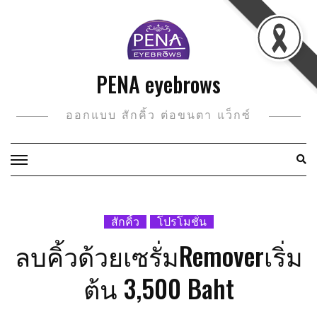
Skip
to
content
PENA eyebrows
ออกแบบ สักคิ้ว ต่อขนตา แว็กซ์
สักคิ้ว
โปรโมชั่น
ลบคิ้วด้วยเซรั่มRemoverเริ่ม
ต้น 3,500 Baht