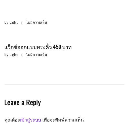
by
Light
ไม่มีความเห็น
แว็กซ์ออกแบบทรงคิ้ว 450 บาท
by
Light
ไม่มีความเห็น
Leave a Reply
คุณต้อง
เข้าสู่ระบบ
เพื่อจะพิมพ์ความเห็น