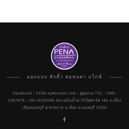
ออกแบบ สักคิ้ว ต่อขนตา แว็กซ์
Facebook : PENA eyebrows Line : @pena TEL : 099-
3287878 , 061-6325596 สนามบินน้ำมาร์เก็ตพาร์ค 146 ถ.เลี่ยง
เมืองนนทบุรี ต.ท่าทราย อ.เมือง จ.นนทบุรี 11000