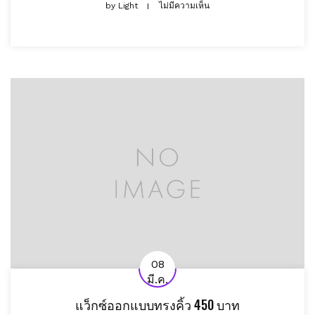
by
Light
ไม่มีความเห็น
08
มี.ค.
แว็กซ์ออกแบบทรงคิ้ว 450 บาท