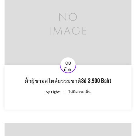
08
มี.ค.
คิ้วผู้ชายสไตล์ธรรมชาติ3d 3,900 Baht
by
Light
ไม่มีความเห็น