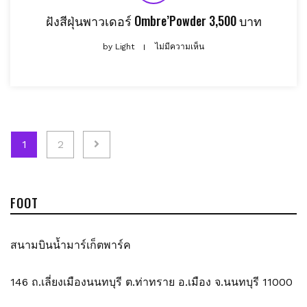
ฝังสีฝุ่นพาวเดอร์ Ombre’Powder 3,500 บาท
by
Light
ไม่มีความเห็น
แนะแนว
1
2
เรื่อง
FOOT
สนามบินน้ำมาร์เก็ตพาร์ค
146 ถ.เลี่ยงเมืองนนทบุรี ต.ท่าทราย อ.เมือง จ.นนทบุรี 11000