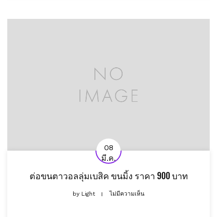
08
มี.ค.
ต่อขนตาวอลลุ่มเบสิค ขนมิ้ง ราคา 900 บาท
by
Light
ไม่มีความเห็น