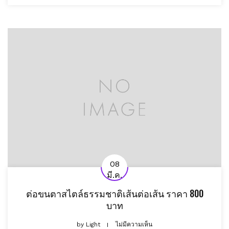
08
มี.ค.
ต่อขนตาสไตล์ธรรมชาติเส้นต่อเส้น ราคา 800
บาท
by
Light
ไม่มีความเห็น