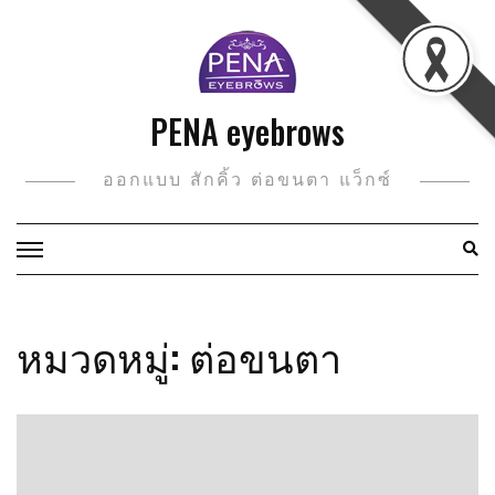
Skip
to
content
PENA eyebrows
ออกแบบ สักคิ้ว ต่อขนตา แว็กซ์
หมวดหมู่:
ต่อขนตา