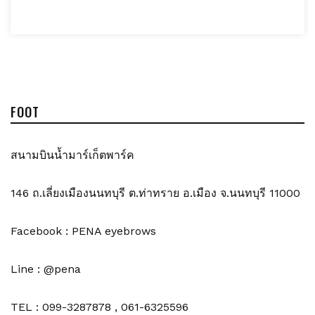
FOOT
สนามบินน้ำมาร์เก็ตพาร์ค
146 ถ.เลี่ยงเมืองนนทบุรี ต.ท่าทราย อ.เมือง จ.นนทบุรี 11000
Facebook : PENA eyebrows
Line : @pena
TEL : 099-3287878 , 061-6325596